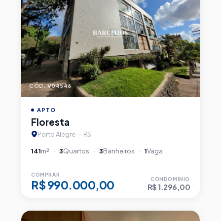
CÓD. V04546
APTO
Floresta
Porto Alegre — RS
141
m²
3
Quartos
3
Banheiros
1
Vaga
COMPRAR
CONDOMÍNIO
R$ 990.000,00
R$ 1.296,00