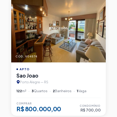
CÓD. V04574
APTO
Sao Joao
Porto Alegre — RS
122
m²
3
Quartos
2
Banheiros
1
Vaga
COMPRAR
CONDOMÍNIO
R$ 800.000,00
R$ 700,00