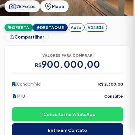
25 Fotos
Mapa
OFERTA
DESTAQUE
Apto
V04836
Compartilhar
VALORES PARA COMPRAR
900.000,00
R$
Condomínio
R$ 2.300,00
IPTU
Consulte
Consultar no WhatsApp
Entre em Contato