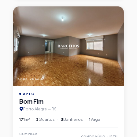
CÓD. V04602
APTO
Bom Fim
Porto Alegre — RS
171
m²
3
Quartos
3
Banheiros
1
Vaga
COMPRAR
CONDOMÍNIO + IPTU