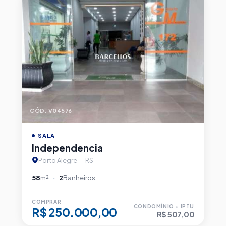
CÓD. V04576
SALA
Independencia
Porto Alegre — RS
58
m²
2
Banheiros
COMPRAR
CONDOMÍNIO + IPTU
R$ 250.000,00
R$ 507,00