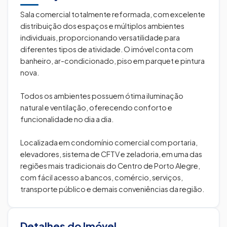
Sala comercial totalmente reformada, com excelente
distribuição dos espaços e múltiplos ambientes
individuais, proporcionando versatilidade para
diferentes tipos de atividade. O imóvel conta com
banheiro, ar-condicionado, piso em parquet e pintura
nova.
Todos os ambientes possuem ótima iluminação
natural e ventilação, oferecendo conforto e
funcionalidade no dia a dia.
Localizada em condomínio comercial com portaria,
elevadores, sistema de CFTV e zeladoria, em uma das
regiões mais tradicionais do Centro de Porto Alegre,
com fácil acesso a bancos, comércio, serviços,
transporte público e demais conveniências da região.
Detalhes do Imóvel