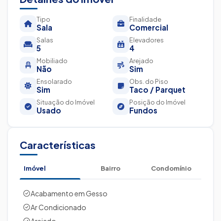
Tipo
Finalidade
Sala
Comercial
Salas
Elevadores
5
4
Mobiliado
Arejado
Não
Sim
Ensolarado
Obs. do Piso
Sim
Taco / Parquet
Situação do Imóvel
Posição do Imóvel
Usado
Fundos
Características
Imóvel
Bairro
Condomínio
Acabamento em Gesso
Ar Condicionado