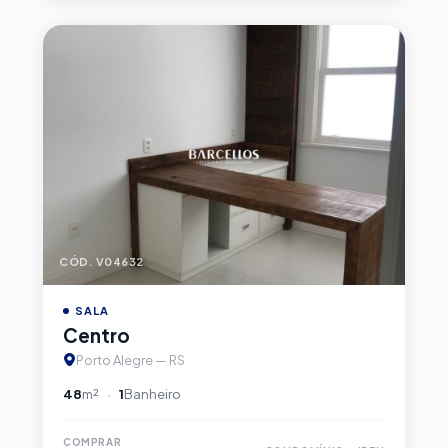
CÓD. V04632
SALA
Centro
Porto Alegre — RS
48
m²
1
Banheiro
COMPRAR