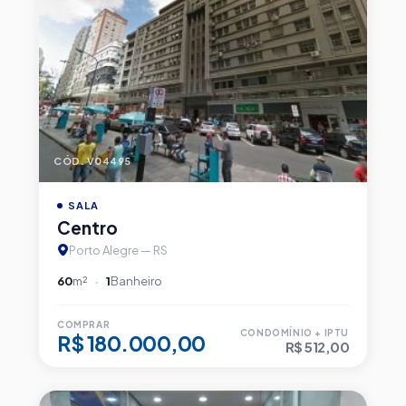
CÓD. V04495
SALA
Centro
Porto Alegre — RS
60
m²
1
Banheiro
COMPRAR
CONDOMÍNIO + IPTU
R$ 180.000,00
R$ 512,00