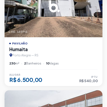
CÓD. L03712
PAVILHÃO
Humaita
Porto Alegre — RS
230
m²
2
Banheiros
10
Vagas
ALUGAR
IPTU
R$ 6.500,00
R$ 540,00