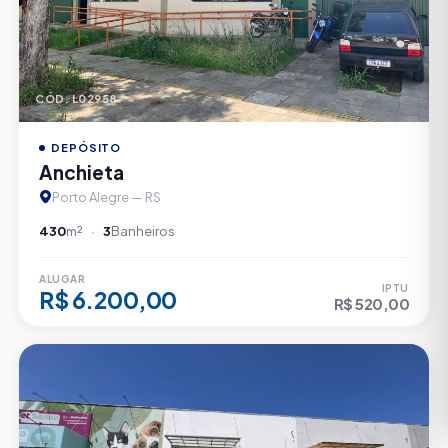
CÓD. L02958
DEPÓSITO
Anchieta
Porto Alegre — RS
430
m²
3
Banheiros
ALUGAR
IPTU
R$ 6.200,00
R$ 520,00