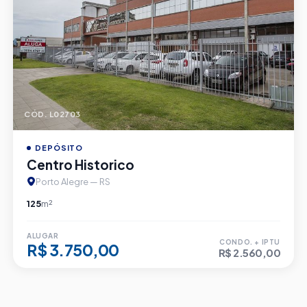
CÓD. L02703
DEPÓSITO
Centro Historico
Porto Alegre — RS
125
m²
ALUGAR
CONDO. + IPTU
R$ 3.750,00
R$ 2.560,00