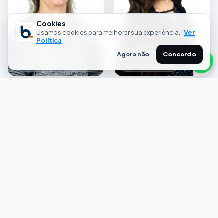
Cookies
Usamos cookies para melhorar sua experiência.
Ver
Política
Anir Costa
Bruna Hendler
Agora não
Concordo
Assistente de limpeza e
manutenção
Head Financeiro
Bruno Torres
Eliete Foch
Coordenador Comercial
de Condomínios
Consultora de Condominio