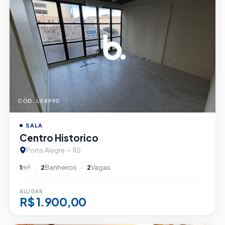
CÓD. L04990
SALA
Centro Historico
Porto Alegre — RS
1
m²
2
Banheiros
2
Vagas
ALUGAR
R$ 1.900,00