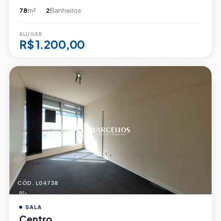
78
m²
2
Banheiros
ALUGAR
R$ 1.200,00
CÓD. L04738
SALA
Centro