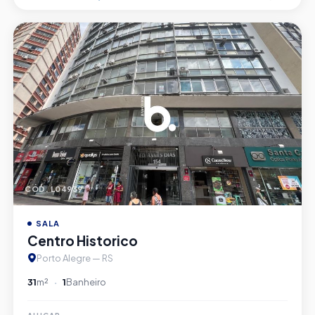
CÓD. L04939
SALA
Centro Historico
Porto Alegre — RS
31
m²
1
Banheiro