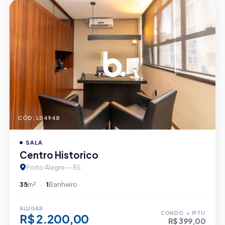
CÓD. L04948
SALA
Centro Historico
Porto Alegre — RS
35
m²
1
Banheiro
ALUGAR
CONDO. + IPTU
R$ 2.200,00
R$ 399,00