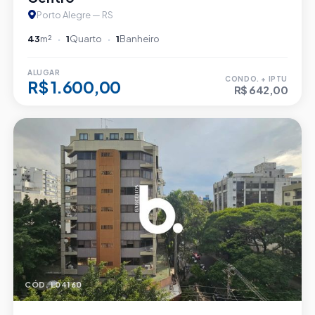
Porto Alegre — RS
43
m²
1
Quarto
1
Banheiro
ALUGAR
CONDO. + IPTU
R$ 1.600,00
R$ 642,00
CÓD. L04160