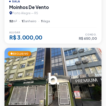
SALA
Moinhos De Vento
Porto Alegre — RS
52
m²
1
Banheiro
1
Vaga
ALUGAR
CONDO.
R$ 3.000,00
R$ 650,00
EXCLUSIVO
CÓD. L00305