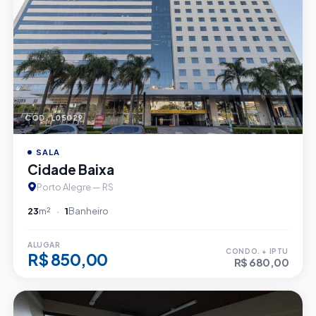
CÓD. L05029
SALA
Cidade Baixa
Porto Alegre — RS
23
m²
1
Banheiro
ALUGAR
CONDO. + IPTU
R$ 850,00
R$ 680,00