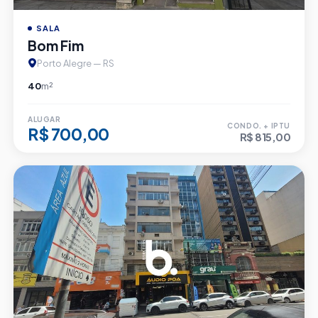
SALA
Bom Fim
Porto Alegre — RS
40
m²
ALUGAR
CONDO. + IPTU
R$ 700,00
R$ 815,00