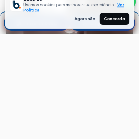
Usamos cookies para melhorar sua experiência.
Ver
Política
Agora não
Concordo
Filtrar Imóveis
Limpar Filtros
CÓD. L04007
SALA
Centro Historico
Porto Alegre — RS
22
m²
1
Banheiro
ALUGAR
CONDO. + IPTU
R$ 350,00
R$ 420,00