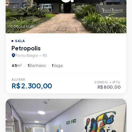
CÓD. L04120
SALA
Petropolis
Porto Alegre — RS
45
m²
1
Banheiro
1
Vaga
ALUGAR
CONDO. + IPTU
R$ 2.300,00
R$ 800,00