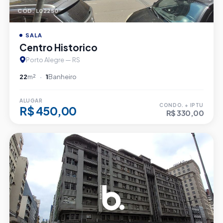
CÓD. L02250
SALA
Centro Historico
Porto Alegre — RS
22
m²
1
Banheiro
ALUGAR
CONDO. + IPTU
R$ 450,00
R$ 330,00