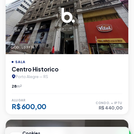
CÓD. L03976
SALA
Centro Historico
Porto Alegre — RS
28
m²
ALUGAR
CONDO. + IPTU
R$ 600,00
R$ 440,00
Cookies