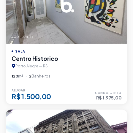
CÓD. L04111
SALA
Centro Historico
Porto Alegre — RS
120
m²
2
Banheiros
ALUGAR
CONDO. + IPTU
R$ 1.500,00
R$ 1.975,00