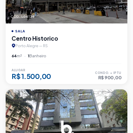
CÓD. L04124
SALA
Centro Historico
Porto Alegre — RS
64
m²
1
Banheiro
ALUGAR
CONDO. + IPTU
R$ 1.500,00
R$ 900,00