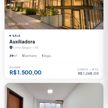
CÓD. L05036
SALA
Auxiliadora
Porto Alegre — RS
39
m²
1
Banheiro
1
Vaga
ALUGAR
CONDO. + IPTU
R$ 1.500,00
R$ 1.268,00