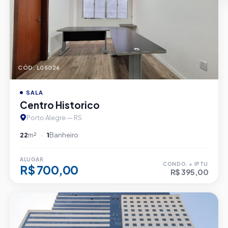
CÓD. L05026
SALA
Centro Historico
Porto Alegre — RS
22
m²
1
Banheiro
ALUGAR
CONDO. + IPTU
R$ 700,00
R$ 395,00