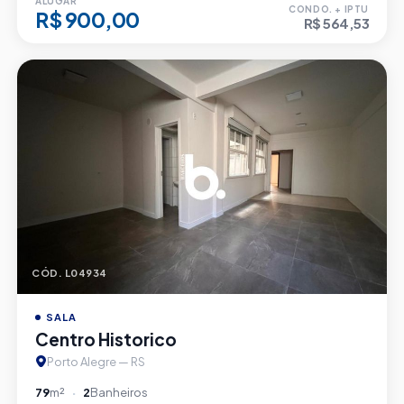
ALUGAR
CONDO. + IPTU
R$ 900,00
R$ 564,53
CÓD. L04934
SALA
Centro Historico
Porto Alegre — RS
79
m²
2
Banheiros