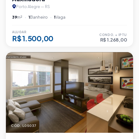
Porto Alegre — RS
39
m²
1
Banheiro
1
Vaga
ALUGAR
CONDO. + IPTU
R$ 1.500,00
R$ 1.268,00
CÓD. L05037