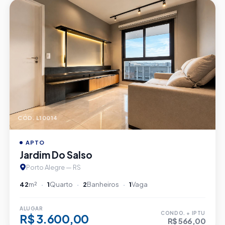
CÓD. L10014
APTO
Jardim Do Salso
Porto Alegre — RS
42
m²
1
Quarto
2
Banheiros
1
Vaga
ALUGAR
CONDO. + IPTU
R$ 3.600,00
R$ 566,00