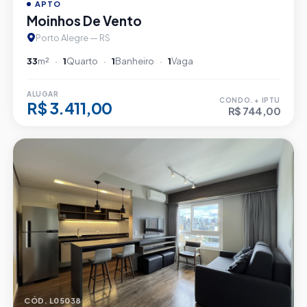
APTO
Moinhos De Vento
Porto Alegre — RS
33
m²
1
Quarto
1
Banheiro
1
Vaga
ALUGAR
CONDO. + IPTU
R$ 3.411,00
R$ 744,00
CÓD. L05038