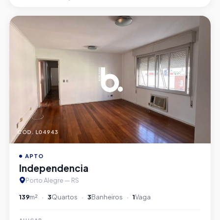
CÓD. L04943
APTO
Independencia
Porto Alegre — RS
139
m²
3
Quartos
3
Banheiros
1
Vaga