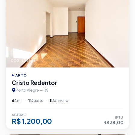
CÓD. L04928
APTO
Cristo Redentor
Porto Alegre — RS
64
m²
1
Quarto
1
Banheiro
ALUGAR
IPTU
R$ 1.200,00
R$ 38,00