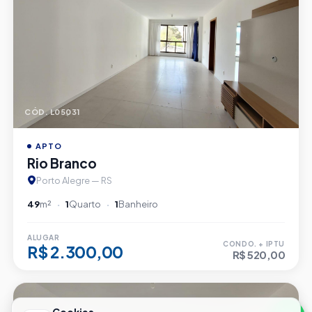
CÓD. L05031
APTO
Rio Branco
Porto Alegre — RS
49
m²
1
Quarto
1
Banheiro
ALUGAR
CONDO. + IPTU
R$ 2.300,00
R$ 520,00