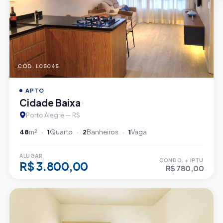
CÓD. L05045
APTO
Cidade Baixa
Porto Alegre — RS
48
m²
1
Quarto
2
Banheiros
1
Vaga
ALUGAR
CONDO. + IPTU
R$ 3.800,00
R$ 780,00