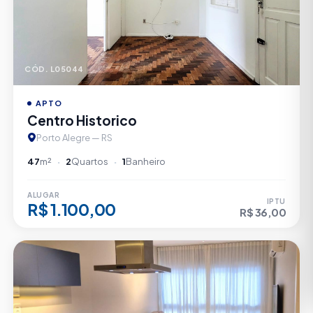
CÓD. L05044
APTO
Centro Historico
Porto Alegre — RS
47
m²
2
Quartos
1
Banheiro
ALUGAR
IPTU
R$ 1.100,00
R$ 36,00