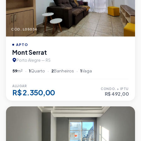
CÓD. L05034
APTO
Mont Serrat
Porto Alegre — RS
59
m²
1
Quarto
2
Banheiros
1
Vaga
ALUGAR
CONDO. + IPTU
R$ 2.350,00
R$ 492,00