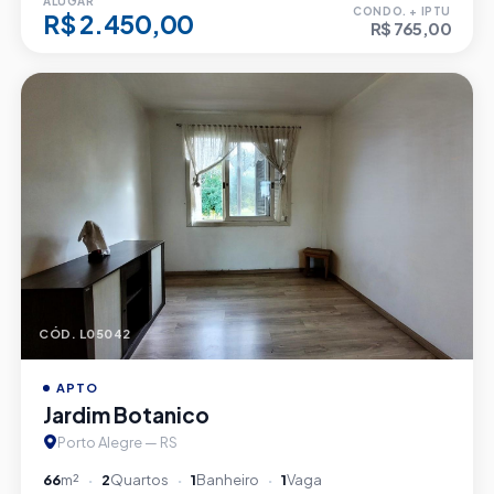
ALUGAR
CONDO. + IPTU
R$ 2.450,00
R$ 765,00
CÓD. L05042
APTO
Jardim Botanico
Porto Alegre — RS
66
m²
2
Quartos
1
Banheiro
1
Vaga