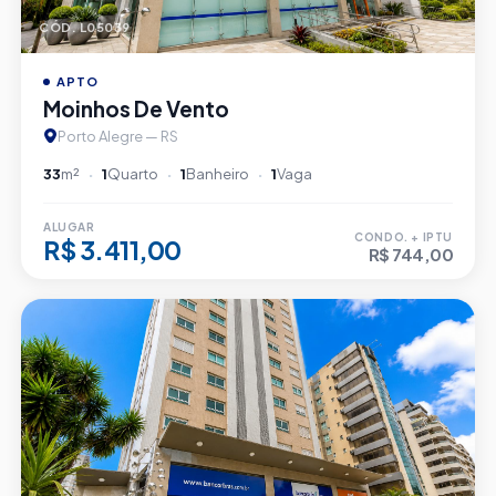
CÓD. L05039
APTO
Moinhos De Vento
Porto Alegre — RS
33
m²
1
Quarto
1
Banheiro
1
Vaga
ALUGAR
CONDO. + IPTU
R$ 3.411,00
R$ 744,00