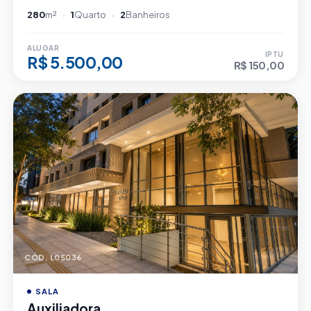
280
m²
1
Quarto
2
Banheiros
ALUGAR
IPTU
R$ 5.500,00
R$ 150,00
CÓD. L05036
SALA
Auxiliadora