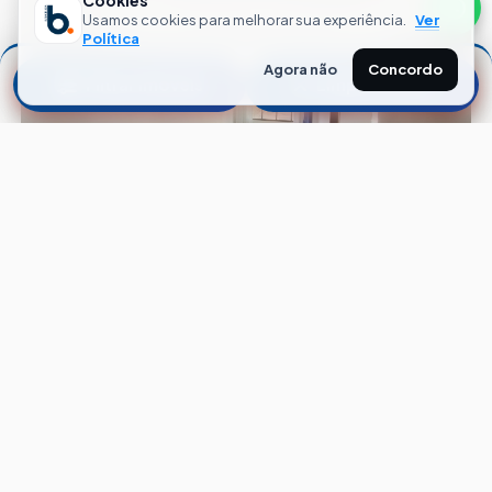
Cookies
Usamos cookies para melhorar sua experiência.
Ver
Política
Agora não
Concordo
Filtrar Imóveis
Limpar Filtros
CÓD. L05033
APTO
Rio Branco
Porto Alegre — RS
49
m²
1
Quarto
1
Banheiro
ALUGAR
CONDO. + IPTU
R$ 2.600,00
R$ 520,00