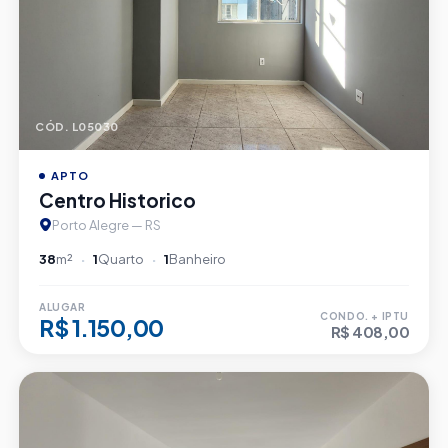
CÓD. L05030
APTO
Centro Historico
Porto Alegre — RS
38
m²
1
Quarto
1
Banheiro
ALUGAR
CONDO. + IPTU
R$ 1.150,00
R$ 408,00