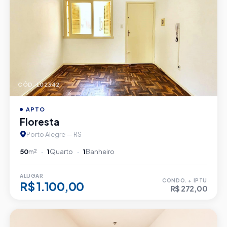
CÓD. L02342
APTO
Floresta
Porto Alegre — RS
50
m²
1
Quarto
1
Banheiro
ALUGAR
CONDO. + IPTU
R$ 1.100,00
R$ 272,00