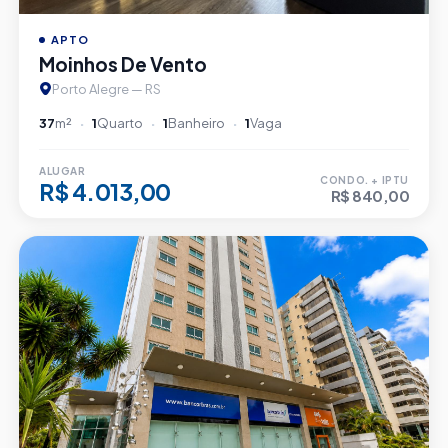
APTO
Moinhos De Vento
Porto Alegre — RS
37
m²
1
Quarto
1
Banheiro
1
Vaga
ALUGAR
CONDO. + IPTU
R$ 4.013,00
R$ 840,00