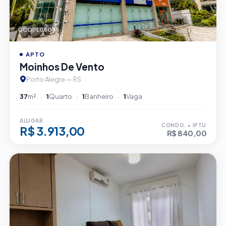
CÓD. L05035
APTO
Moinhos De Vento
Porto Alegre — RS
37
m²
1
Quarto
1
Banheiro
1
Vaga
ALUGAR
CONDO. + IPTU
R$ 3.913,00
R$ 840,00